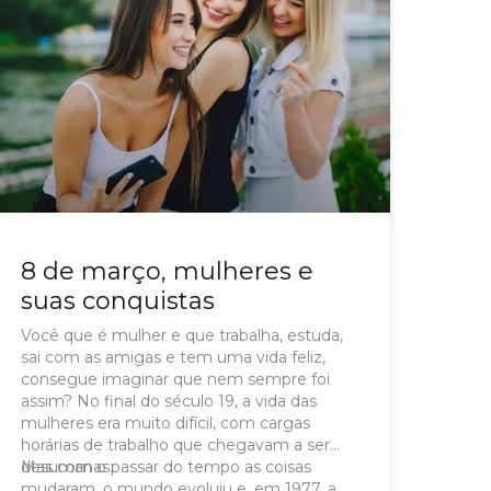
8 de março, mulheres e
suas conquistas
Você que é mulher e que trabalha, estuda,
sai com as amigas e tem uma vida feliz,
consegue imaginar que nem sempre foi
assim? No final do século 19, a vida das
mulheres era muito difícil, com cargas
horárias de trabalho que chegavam a ser
desumanas.
Mas com o passar do tempo as coisas
mudaram, o mundo evoluiu e, em 1977, a