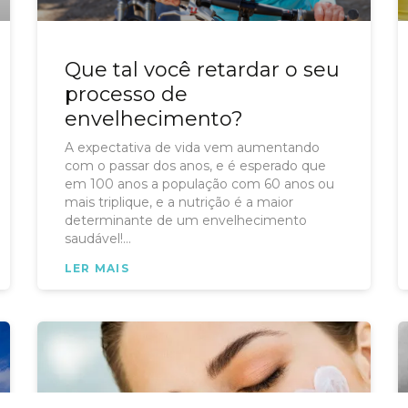
Que tal você retardar o seu
processo de
envelhecimento?
A expectativa de vida vem aumentando
com o passar dos anos, e é esperado que
em 100 anos a população com 60 anos ou
mais triplique, e a nutrição é a maior
determinante de um envelhecimento
saudável!
Você sabia que um dos nutrientes que
LER MAIS
desempenham um papel importante nesse
processo fisiológico é o Ômega 3?