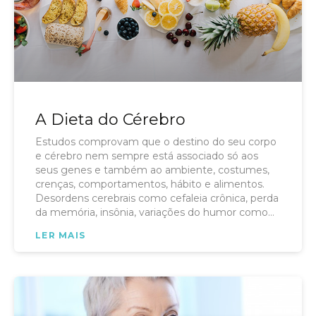
A Dieta do Cérebro
Estudos comprovam que o destino do seu corpo
e cérebro nem sempre está associado só aos
seus genes e também ao ambiente, costumes,
crenças, comportamentos, hábito e alimentos.
Desordens cerebrais como cefaleia crônica, perda
da memória, insônia, variações do humor como
depressão, ansiedade, epilepsia, transtorno
LER MAIS
motores, déficit de atenção, hiperatividade, e
doenças degenerativas como Alzheimer,
Parkinson podem ser influenciadas pela dieta.