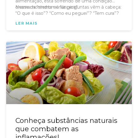
alimentação, está sofrendo de uma condição
chamada “síndrome fúngica”.
Nesse momento várias perguntas vêm à cabeça:
“O que é isso”? “Como eu peguei”? “Tem cura”?
LER MAIS
Conheça substâncias naturais
que combatem as
inflamações!