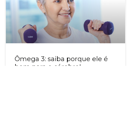
Ômega 3: saiba porque ele é
bom para o cérebro!
As estatísticas mostram que a longevidade está
aumentando em todos os países do mundo. Esta
é uma boa notícia, mas que traz uma
preocupação: não adianta viver mais, é preciso
também viver melhor.
Isso já é possível graças aos avanços da medicina
e da mudança do estilo de vida dos idosos que
estão mais conscientes da prática de exercícios
físicos e de uma boa alimentação.
E com a idade, um dos principais cuidados deve