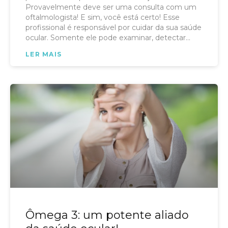
Provavelmente deve ser uma consulta com um
oftalmologista! E sim, você está certo! Esse
profissional é responsável por cuidar da sua saúde
ocular. Somente ele pode examinar, detectar
doenças e prescrever o melhor tratamento, além
LER MAIS
de orientar sobre o uso de colírios e óculos de sol
de boa qualidade com proteção contra os raios
UV.
Ômega 3: um potente aliado