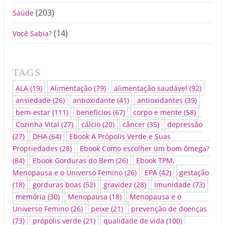
(203)
Saúde
(14)
Você Sabia?
TAGS
ALA
(19)
Alimentação
(79)
alimentação saudável
(92)
ansiedade
(26)
antioxidante
(41)
antioxidantes
(39)
bem-estar
(111)
benefícios
(67)
corpo e mente
(58)
Cozinha Vital
(27)
cálcio
(20)
câncer
(35)
depressão
(27)
DHA
(64)
Ebook A Própolis Verde e Suas
Propriedades
(28)
Ebook Como escolher um bom ômega?
(84)
Ebook Gorduras do Bem
(26)
Ebook TPM,
Menopausa e o Universo Femino
(26)
EPA
(42)
gestação
(18)
gorduras boas
(52)
gravidez
(28)
Imunidade
(73)
memória
(30)
Menopausa
(18)
Menopausa e o
Universo Femino
(26)
peixe
(21)
prevenção de doenças
(73)
própolis verde
(21)
qualidade de vida
(100)