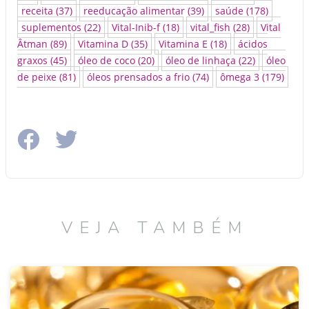
receita
(37)
reeducação alimentar
(39)
saúde
(178)
suplementos
(22)
Vital-Inib-f
(18)
vital_fish
(28)
Vital
Âtman
(89)
Vitamina D
(35)
Vitamina E
(18)
ácidos
graxos
(45)
óleo de coco
(20)
óleo de linhaça
(22)
óleo
de peixe
(81)
óleos prensados a frio
(74)
ômega 3
(179)
VEJA TAMBÉM