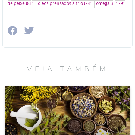
de peixe
(81)
óleos prensados a frio
(74)
ômega 3
(179)
VEJA TAMBÉM