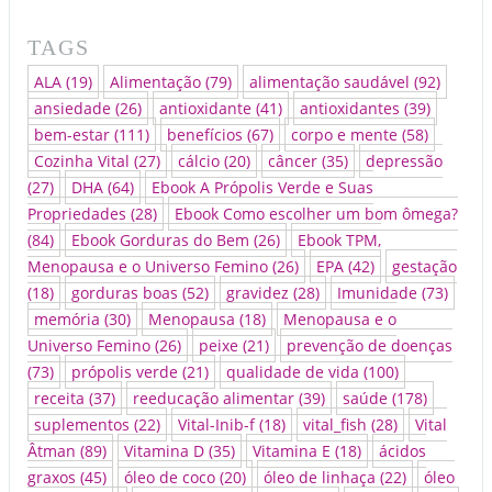
TAGS
ALA
(19)
Alimentação
(79)
alimentação saudável
(92)
ansiedade
(26)
antioxidante
(41)
antioxidantes
(39)
bem-estar
(111)
benefícios
(67)
corpo e mente
(58)
Cozinha Vital
(27)
cálcio
(20)
câncer
(35)
depressão
(27)
DHA
(64)
Ebook A Própolis Verde e Suas
Propriedades
(28)
Ebook Como escolher um bom ômega?
(84)
Ebook Gorduras do Bem
(26)
Ebook TPM,
Menopausa e o Universo Femino
(26)
EPA
(42)
gestação
(18)
gorduras boas
(52)
gravidez
(28)
Imunidade
(73)
memória
(30)
Menopausa
(18)
Menopausa e o
Universo Femino
(26)
peixe
(21)
prevenção de doenças
(73)
própolis verde
(21)
qualidade de vida
(100)
receita
(37)
reeducação alimentar
(39)
saúde
(178)
suplementos
(22)
Vital-Inib-f
(18)
vital_fish
(28)
Vital
Âtman
(89)
Vitamina D
(35)
Vitamina E
(18)
ácidos
graxos
(45)
óleo de coco
(20)
óleo de linhaça
(22)
óleo