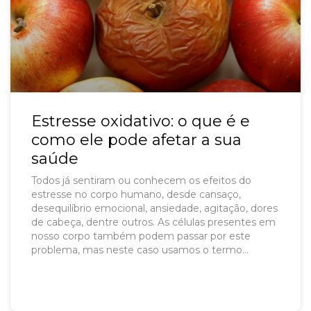
Estresse oxidativo: o que é e
como ele pode afetar a sua
saúde
Todos já sentiram ou conhecem os efeitos do
estresse no corpo humano, desde cansaço,
desequilíbrio emocional, ansiedade, agitação, dores
de cabeça, dentre outros. As células presentes em
nosso corpo também podem passar por este
problema, mas neste caso usamos o termo
“estresse oxidativo”, que é quando o corpo possui
excesso de radicais livres em comparação à sua
capacidade de neutralizar ou desintoxicar seus
efeitos nocivos através da ação dos antioxidantes.