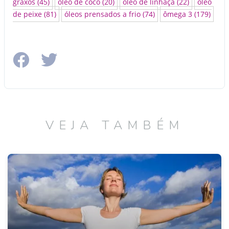
graxos
(45)
óleo de coco
(20)
óleo de linhaça
(22)
óleo
de peixe
(81)
óleos prensados a frio
(74)
ômega 3
(179)
VEJA TAMBÉM