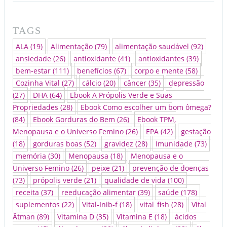
TAGS
ALA
(19)
Alimentação
(79)
alimentação saudável
(92)
ansiedade
(26)
antioxidante
(41)
antioxidantes
(39)
bem-estar
(111)
benefícios
(67)
corpo e mente
(58)
Cozinha Vital
(27)
cálcio
(20)
câncer
(35)
depressão
(27)
DHA
(64)
Ebook A Própolis Verde e Suas
Propriedades
(28)
Ebook Como escolher um bom ômega?
(84)
Ebook Gorduras do Bem
(26)
Ebook TPM,
Menopausa e o Universo Femino
(26)
EPA
(42)
gestação
(18)
gorduras boas
(52)
gravidez
(28)
Imunidade
(73)
memória
(30)
Menopausa
(18)
Menopausa e o
Universo Femino
(26)
peixe
(21)
prevenção de doenças
(73)
própolis verde
(21)
qualidade de vida
(100)
receita
(37)
reeducação alimentar
(39)
saúde
(178)
suplementos
(22)
Vital-Inib-f
(18)
vital_fish
(28)
Vital
Âtman
(89)
Vitamina D
(35)
Vitamina E
(18)
ácidos