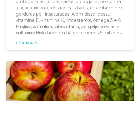
protegem as células sadias do organismo contra
a ação oxidante dos radicais livres, e também em
gorduras poli-insaturadas. Além disso, possui
vitamina E, vitamina K, fitoesteróis, ômega 3 e 6,
magnésio, cobre, cálcio, ferro, zinco, proteínas e
Muita gente não sabe, mas o gergelim é
vitamina B6.
cultivado pelo homem há pelo menos 5 mil anos…
LER MAIS