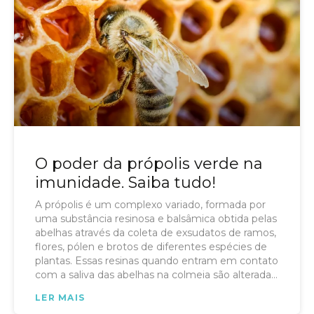
O poder da própolis verde na
imunidade. Saiba tudo!
A própolis é um complexo variado, formada por
uma substância resinosa e balsâmica obtida pelas
abelhas através da coleta de exsudatos de ramos,
flores, pólen e brotos de diferentes espécies de
plantas. Essas resinas quando entram em contato
com a saliva das abelhas na colmeia são alteradas
por enzimas próprias das abelhas e culminam
LER MAIS
com a formação da própolis final.