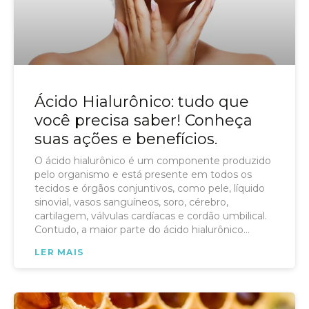
Ácido Hialurônico: tudo que
você precisa saber! Conheça
suas ações e benefícios.
O ácido hialurônico é um componente produzido
pelo organismo e está presente em todos os
tecidos e órgãos conjuntivos, como pele, líquido
sinovial, vasos sanguíneos, soro, cérebro,
cartilagem, válvulas cardíacas e cordão umbilical.
Contudo, a maior parte do ácido hialurônico
presente no corpo está localizado na pele, onde
LER MAIS
representa 50% do total.