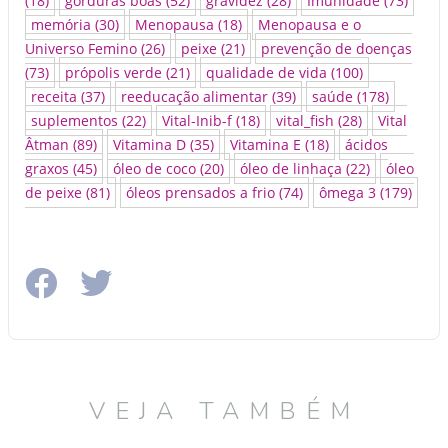
(18)
gorduras boas
(52)
gravidez
(28)
Imunidade
(73)
memória
(30)
Menopausa
(18)
Menopausa e o
Universo Femino
(26)
peixe
(21)
prevenção de doenças
(73)
própolis verde
(21)
qualidade de vida
(100)
receita
(37)
reeducação alimentar
(39)
saúde
(178)
suplementos
(22)
Vital-Inib-f
(18)
vital_fish
(28)
Vital
Âtman
(89)
Vitamina D
(35)
Vitamina E
(18)
ácidos
graxos
(45)
óleo de coco
(20)
óleo de linhaça
(22)
óleo
de peixe
(81)
óleos prensados a frio
(74)
ômega 3
(179)
VEJA TAMBÉM