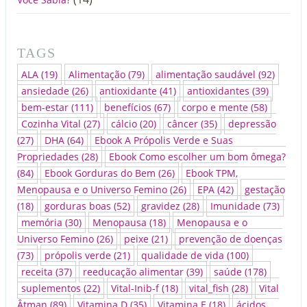
TAGS
ALA
(19)
Alimentação
(79)
alimentação saudável
(92)
ansiedade
(26)
antioxidante
(41)
antioxidantes
(39)
bem-estar
(111)
benefícios
(67)
corpo e mente
(58)
Cozinha Vital
(27)
cálcio
(20)
câncer
(35)
depressão
(27)
DHA
(64)
Ebook A Própolis Verde e Suas
Propriedades
(28)
Ebook Como escolher um bom ômega?
(84)
Ebook Gorduras do Bem
(26)
Ebook TPM,
Menopausa e o Universo Femino
(26)
EPA
(42)
gestação
(18)
gorduras boas
(52)
gravidez
(28)
Imunidade
(73)
memória
(30)
Menopausa
(18)
Menopausa e o
Universo Femino
(26)
peixe
(21)
prevenção de doenças
(73)
própolis verde
(21)
qualidade de vida
(100)
receita
(37)
reeducação alimentar
(39)
saúde
(178)
suplementos
(22)
Vital-Inib-f
(18)
vital_fish
(28)
Vital
Âtman
(89)
Vitamina D
(35)
Vitamina E
(18)
ácidos