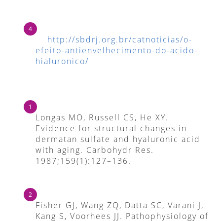
http://sbdrj.org.br/catnoticias/o-
efeito-antienvelhecimento-do-acido-
hialuronico/
Longas MO, Russell CS, He XY.
Evidence for structural changes in
dermatan sulfate and hyaluronic acid
with aging. Carbohydr Res.
1987;159(1):127–136.
Fisher GJ, Wang ZQ, Datta SC, Varani J,
Kang S, Voorhees JJ. Pathophysiology of