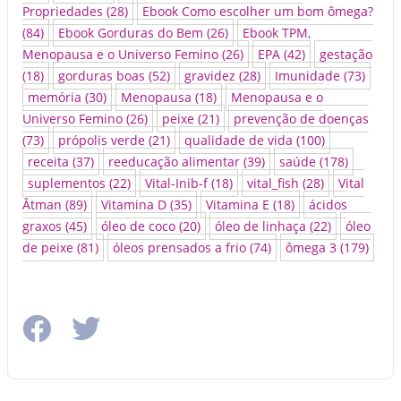
Propriedades
(28)
Ebook Como escolher um bom ômega?
(84)
Ebook Gorduras do Bem
(26)
Ebook TPM,
Menopausa e o Universo Femino
(26)
EPA
(42)
gestação
(18)
gorduras boas
(52)
gravidez
(28)
Imunidade
(73)
memória
(30)
Menopausa
(18)
Menopausa e o
Universo Femino
(26)
peixe
(21)
prevenção de doenças
(73)
própolis verde
(21)
qualidade de vida
(100)
receita
(37)
reeducação alimentar
(39)
saúde
(178)
suplementos
(22)
Vital-Inib-f
(18)
vital_fish
(28)
Vital
Âtman
(89)
Vitamina D
(35)
Vitamina E
(18)
ácidos
graxos
(45)
óleo de coco
(20)
óleo de linhaça
(22)
óleo
de peixe
(81)
óleos prensados a frio
(74)
ômega 3
(179)