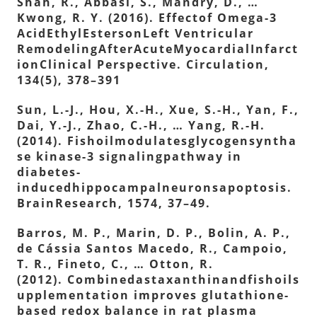
Shah, R., Abbasi, S., Mandry, D., …
Kwong, R. Y. (2016). Effectof Omega-3
AcidEthylEstersonLeft Ventricular
RemodelingAfterAcuteMyocardialInfarct
ionClinical Perspective. Circulation,
134(5), 378–391
Sun, L.-J., Hou, X.-H., Xue, S.-H., Yan, F.,
Dai, Y.-J., Zhao, C.-H., … Yang, R.-H.
(2014). Fishoilmodulatesglycogensyntha
se kinase-3 signalingpathway in
diabetes-
inducedhippocampalneuronsapoptosis.
BrainResearch, 1574, 37–49.
Barros, M. P., Marin, D. P., Bolin, A. P.,
de Cássia Santos Macedo, R., Campoio,
T. R., Fineto, C., … Otton, R.
(2012). Combinedastaxanthinandfishoils
upplementation improves glutathione-
based redox balance in rat plasma