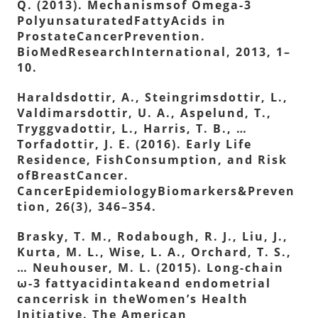
Q. (2013). Mechanismsof Omega-3
PolyunsaturatedFattyAcids in
ProstateCancerPrevention.
BioMedResearchInternational, 2013, 1–
10.
Haraldsdottir, A., Steingrimsdottir, L.,
Valdimarsdottir, U. A., Aspelund, T.,
Tryggvadottir, L., Harris, T. B., …
Torfadottir, J. E. (2016). Early Life
Residence, FishConsumption, and Risk
ofBreastCancer.
CancerEpidemiologyBiomarkers&Preven
tion, 26(3), 346–354.
Brasky, T. M., Rodabough, R. J., Liu, J.,
Kurta, M. L., Wise, L. A., Orchard, T. S.,
… Neuhouser, M. L. (2015). Long-chain
ω-3 fattyacidintakeand endometrial
cancerrisk in theWomen’s Health
Initiative. The American