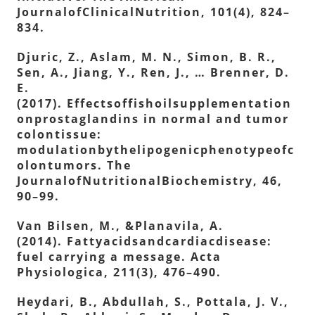
JournalofClinicalNutrition, 101(4), 824–
834.
Djuric, Z., Aslam, M. N., Simon, B. R.,
Sen, A., Jiang, Y., Ren, J., … Brenner, D.
E.
(2017). Effectsoffishoilsupplementation
onprostaglandins in normal and tumor
colontissue:
modulationbythelipogenicphenotypeofc
olontumors. The
JournalofNutritionalBiochemistry, 46,
90–99.
Van Bilsen, M., &Planavila, A.
(2014). Fattyacidsandcardiacdisease:
fuel carrying a message. Acta
Physiologica, 211(3), 476–490.
Heydari, B., Abdullah, S., Pottala, J. V.,