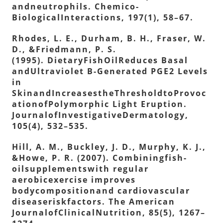
andneutrophils. Chemico-
BiologicalInteractions, 197(1), 58–67.
Rhodes, L. E., Durham, B. H., Fraser, W.
D., &Friedmann, P. S.
(1995). DietaryFishOilReduces Basal
andUltraviolet B-Generated PGE2 Levels
in
SkinandIncreasestheThresholdtoProvoc
ationofPolymorphic Light Eruption.
JournalofInvestigativeDermatology,
105(4), 532–535.
Hill, A. M., Buckley, J. D., Murphy, K. J.,
&Howe, P. R. (2007). Combiningfish-
oilsupplementswith regular
aerobicexercise improves
bodycompositionand cardiovascular
diseaseriskfactors. The American
JournalofClinicalNutrition, 85(5), 1267–