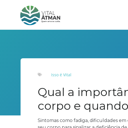
Isso é Vital
Qual a importâ
corpo e quand
Sintomas como fadiga, dificuldades em d
seu corpo para sinalizar a deficiência 