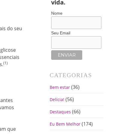
vida.
Nome
ais do seu
Seu Email
glicose
ssenciais
(1)
s.
CATEGORIAS
(36)
Bem estar
o
(56)
Delícia!
tantes
 vamos
(66)
Destaques
(174)
Eu Bem Melhor
tam que