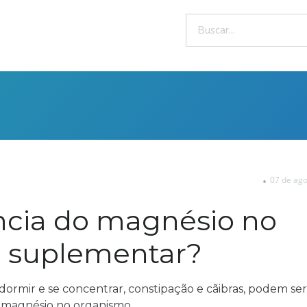
07 de ago
ncia do magnésio no
o suplementar?
ormir e se concentrar, constipação e cãibras, podem ser 
de magnésio no organismo.