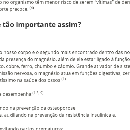
 no organismo têm menor risco de serem “vítimas” de der
(4)
morte precoce.
é tão importante assim?
no nosso corpo e o segundo mais encontrado dentro das n
a presença do magnésio, além de ele estar ligado à função
nco, cobre, ferro, chumbo e cádmio. Grande ativador de sis
issão nervosa, o magnésio atua em funções digestivas, cer
(1)
tíssimo na saúde dos ossos.
(1,3, 9)
le desempenha:
ando na prevenção da osteoporose;
, auxiliando na prevenção da resistência insulínica e,
 evitando partos prematuros;