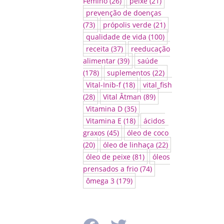
Femino
(26)
peixe
(21)
prevenção de doenças
(73)
própolis verde
(21)
qualidade de vida
(100)
receita
(37)
reeducação
alimentar
(39)
saúde
(178)
suplementos
(22)
Vital-Inib-f
(18)
vital_fish
(28)
Vital Âtman
(89)
Vitamina D
(35)
Vitamina E
(18)
ácidos
graxos
(45)
óleo de coco
(20)
óleo de linhaça
(22)
óleo de peixe
(81)
óleos
prensados a frio
(74)
ômega 3
(179)