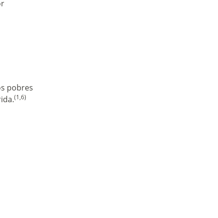
or
os pobres
(1,6)
ida.