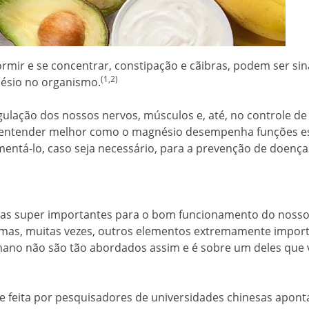
rmir e se concentrar, constipação e cãibras, podem ser sin
(1,2)
nésio no organismo.
gulação dos nossos nervos, músculos e, até, no controle de 
vai entender melhor como o magnésio desempenha funções e
entá-lo, caso seja necessário, para a prevenção de doença
minas super importantes para o bom funcionamento do noss
, mas, muitas vezes, outros elementos extremamente impor
ano não são tão abordados assim e é sobre um deles que
se feita por pesquisadores de universidades chinesas apon