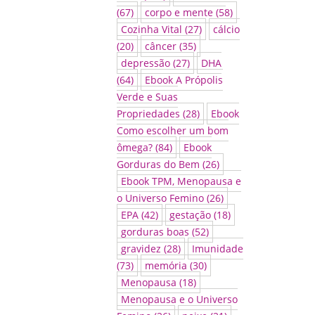
(67)
corpo e mente
(58)
Cozinha Vital
(27)
cálcio
(20)
câncer
(35)
depressão
(27)
DHA
(64)
Ebook A Própolis
Verde e Suas
Propriedades
(28)
Ebook
Como escolher um bom
ômega?
(84)
Ebook
Gorduras do Bem
(26)
Ebook TPM, Menopausa e
o Universo Femino
(26)
EPA
(42)
gestação
(18)
gorduras boas
(52)
gravidez
(28)
Imunidade
(73)
memória
(30)
Menopausa
(18)
Menopausa e o Universo