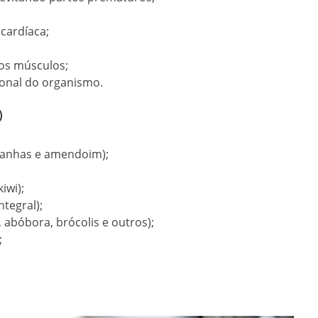
cardíaca;
os músculos;
monal do organismo.
)
tanhas e amendoim);
iwi);
ntegral);
, abóbora, brócolis e outros);
;