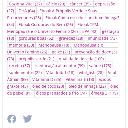
Cozinha Vital
(27)
cálcio
(20)
câncer
(35)
depressão
(27)
DHA
(64)
Ebook A Própolis Verde e Suas
Propriedades
(28)
Ebook Como escolher um bom ômega?
(84)
Ebook Gorduras do Bem
(26)
Ebook TPM,
Menopausa e o Universo Femino
(26)
EPA
(42)
gestação
(18)
gorduras boas
(52)
gravidez
(28)
Imunidade
(73)
memória
(30)
Menopausa
(18)
Menopausa e o
Universo Femino
(26)
peixe
(21)
prevenção de doenças
(73)
própolis verde
(21)
qualidade de vida
(100)
receita
(37)
reeducação alimentar
(39)
saúde
(178)
suplementos
(22)
Vital-Inib-f
(18)
vital_fish
(28)
Vital
Âtman
(89)
Vitamina D
(35)
Vitamina E
(18)
ácidos
graxos
(45)
óleo de coco
(20)
óleo de linhaça
(22)
óleo
de peixe
(81)
óleos prensados a frio
(74)
ômega 3
(179)