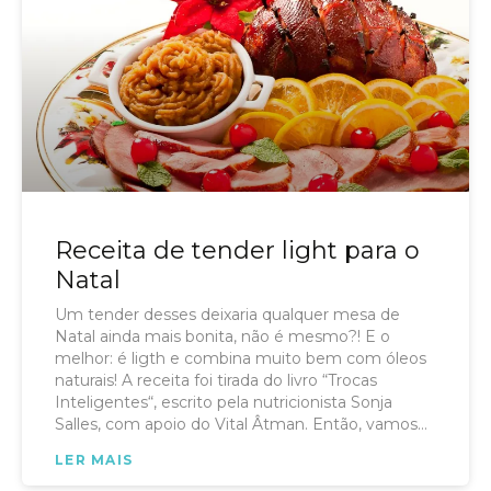
água de coco.
Receita de tender light para o
Natal
Um tender desses deixaria qualquer mesa de
Natal ainda mais bonita, não é mesmo?! E o
melhor: é ligth e combina muito bem com óleos
naturais! A receita foi tirada do livro “Trocas
Inteligentes“, escrito pela nutricionista Sonja
Salles, com apoio do Vital Âtman. Então, vamos
aprender a receita? Tender light com purê de
LER MAIS
castanha e cenoura Ingredientes 1 tender
bolinha 1 colher (chá) de cravos ½ xícara (chá)