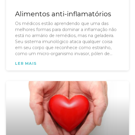
Alimentos anti-inflamatórios
Os médicos estão aprendendo que uma das
melhores formas para dominar a inflamação não
está no armário de remédios, mas na geladeira.
Seu sistema imunológico ataca qualquer coisa
em seu corpo que reconhece como estranho,
como um micro-organismo invasor, pólen de
plantas ou químicas, e este processo é chamado
LER MAIS
de inflamação. Impulsos intermitentes de
inflamação são dirigidos aos invasores
verdadeiramente ameaçadores para proteger a
sua saúde. No entanto, por vezes a inflamação
persiste dia após dia, mesmo quando você não
está sendo ameaçado por um micro-organismo
estranho. É nessa hora que a inflamação pode se
tornar sua inimiga. Muitas doenças graves que
nos afligem, incluindo câncer, doenças cardíacas,
diabetes, artrite, depressão e Alzheimer têm sido
associadas a inflamação crônica. Uma das
ferramentas mais poderosas para combater a