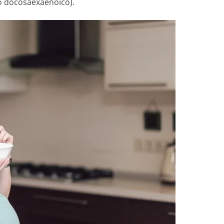
o docosaexaenoico).