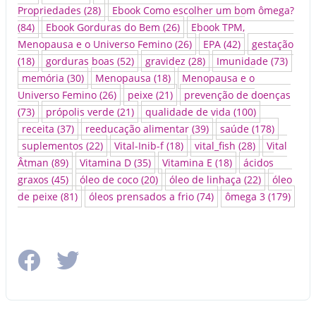
Propriedades
(28)
Ebook Como escolher um bom ômega?
(84)
Ebook Gorduras do Bem
(26)
Ebook TPM,
Menopausa e o Universo Femino
(26)
EPA
(42)
gestação
(18)
gorduras boas
(52)
gravidez
(28)
Imunidade
(73)
memória
(30)
Menopausa
(18)
Menopausa e o
Universo Femino
(26)
peixe
(21)
prevenção de doenças
(73)
própolis verde
(21)
qualidade de vida
(100)
receita
(37)
reeducação alimentar
(39)
saúde
(178)
suplementos
(22)
Vital-Inib-f
(18)
vital_fish
(28)
Vital
Âtman
(89)
Vitamina D
(35)
Vitamina E
(18)
ácidos
graxos
(45)
óleo de coco
(20)
óleo de linhaça
(22)
óleo
de peixe
(81)
óleos prensados a frio
(74)
ômega 3
(179)