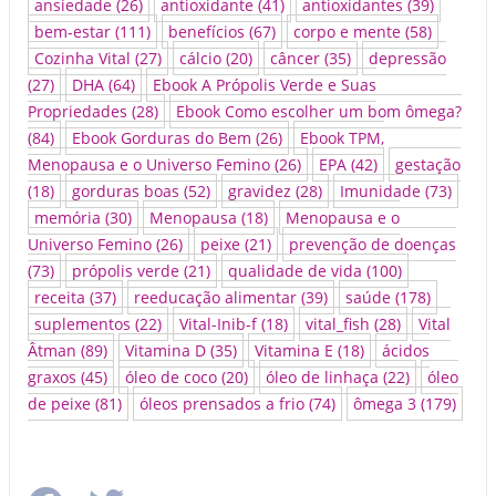
ansiedade
(26)
antioxidante
(41)
antioxidantes
(39)
bem-estar
(111)
benefícios
(67)
corpo e mente
(58)
Cozinha Vital
(27)
cálcio
(20)
câncer
(35)
depressão
(27)
DHA
(64)
Ebook A Própolis Verde e Suas
Propriedades
(28)
Ebook Como escolher um bom ômega?
(84)
Ebook Gorduras do Bem
(26)
Ebook TPM,
Menopausa e o Universo Femino
(26)
EPA
(42)
gestação
(18)
gorduras boas
(52)
gravidez
(28)
Imunidade
(73)
memória
(30)
Menopausa
(18)
Menopausa e o
Universo Femino
(26)
peixe
(21)
prevenção de doenças
(73)
própolis verde
(21)
qualidade de vida
(100)
receita
(37)
reeducação alimentar
(39)
saúde
(178)
suplementos
(22)
Vital-Inib-f
(18)
vital_fish
(28)
Vital
Âtman
(89)
Vitamina D
(35)
Vitamina E
(18)
ácidos
graxos
(45)
óleo de coco
(20)
óleo de linhaça
(22)
óleo
de peixe
(81)
óleos prensados a frio
(74)
ômega 3
(179)