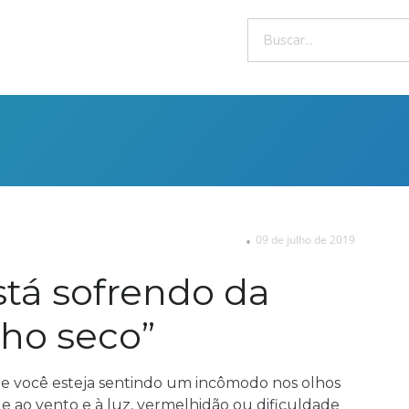
09 de julho de 2019
stá sofrendo da
lho seco”
e você esteja sentindo um incômodo nos olhos
e ao vento e à luz, vermelhidão ou dificuldade