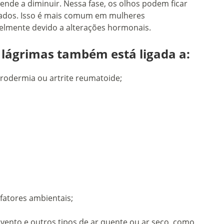
ende a diminuir. Nessa fase, os olhos podem ficar
amados. Isso é mais comum em mulheres
elmente devido a alterações hormonais.
 lágrimas também está ligada a:
rodermia ou artrite reumatoide;
fatores ambientais;
, vento e outros tipos de ar quente ou ar seco, como