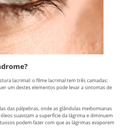
índrome?
ura lacrimal: o filme lacrimal tem três camadas:
uer um destes elementos pode levar a sintomas de
das das pálpebras, onde as glândulas meibomianas
s óleos suavizam a superfície da lágrima e diminuem
feituosos podem fazer com que as lágrimas evaporem