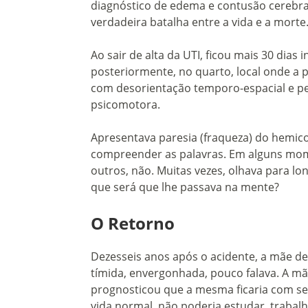
diagnóstico de edema e contusão cerebra
verdadeira batalha entre a vida e a morte
Ao sair de alta da UTI, ficou mais 30 dia
posteriormente, no quarto, local onde a
com desorientação temporo-espacial e pe
psicomotora.
Apresentava paresia (fraqueza) do hemicor
compreender as palavras. Em alguns mome
outros, não. Muitas vezes, olhava para l
que será que lhe passava na mente?
O Retorno
Dezesseis anos após o acidente, a mãe de C
tímida, envergonhada, pouco falava. A m
prognosticou que a mesma ficaria com sequ
vida normal, não poderia estudar, trabalhar