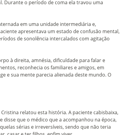
l. Durante o período de coma ela travou uma
.
s internada em uma unidade intermediária e,
 paciente apresentava um estado de confusão mental,
ríodos de sonolência intercalados com agitação
po à direita, amnésia, dificuldade para falar e
ntos, reconhecia os familiares e amigos, em
onge e sua mente parecia alienada deste mundo. O
ristina relatou esta história. A paciente cabisbaixa,
ãe disse que o médico que a acompanhou na época,
elas sérias e irreversíveis, sendo que não teria
, casar e ter filhos, enfim viver.