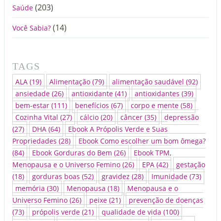
(203)
Saúde
(14)
Você Sabia?
TAGS
ALA
(19)
Alimentação
(79)
alimentação saudável
(92)
ansiedade
(26)
antioxidante
(41)
antioxidantes
(39)
bem-estar
(111)
benefícios
(67)
corpo e mente
(58)
Cozinha Vital
(27)
cálcio
(20)
câncer
(35)
depressão
(27)
DHA
(64)
Ebook A Própolis Verde e Suas
Propriedades
(28)
Ebook Como escolher um bom ômega?
(84)
Ebook Gorduras do Bem
(26)
Ebook TPM,
Menopausa e o Universo Femino
(26)
EPA
(42)
gestação
(18)
gorduras boas
(52)
gravidez
(28)
Imunidade
(73)
memória
(30)
Menopausa
(18)
Menopausa e o
Universo Femino
(26)
peixe
(21)
prevenção de doenças
(73)
própolis verde
(21)
qualidade de vida
(100)