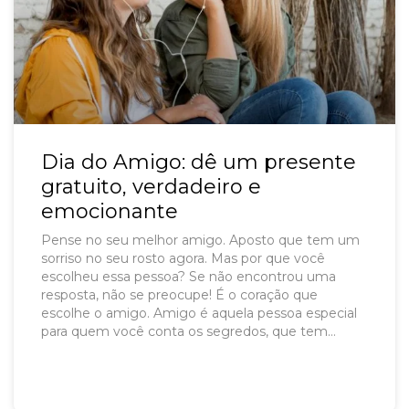
Dia do Amigo: dê um presente
gratuito, verdadeiro e
emocionante
Pense no seu melhor amigo. Aposto que tem um
sorriso no seu rosto agora. Mas por que você
escolheu essa pessoa? Se não encontrou uma
resposta, não se preocupe! É o coração que
escolhe o amigo. Amigo é aquela pessoa especial
para quem você conta os segredos, que tem
brincadeiras que só vocês entendem, muitas
histórias engraçadas, que te dá força nos
momentos difíceis e que apenas uma simples
troca de olhares já diz tudo. E mais: vocês podem