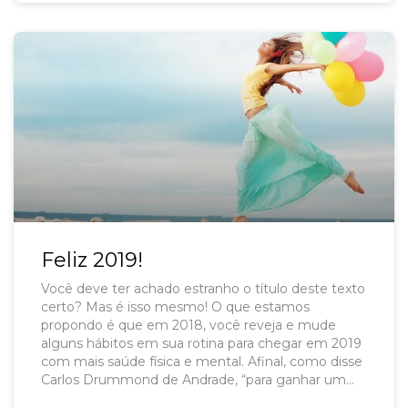
ficar um tempão sem se ver mas, quando se
encontram, parece que não passou nem um
minuto.
Feliz 2019!
Você deve ter achado estranho o título deste texto
certo? Mas é isso mesmo! O que estamos
propondo é que em 2018, você reveja e mude
alguns hábitos em sua rotina para chegar em 2019
com mais saúde física e mental. Afinal, como disse
Carlos Drummond de Andrade, “para ganhar um
Ano Novo, você, meu caro, tem de merecê-lo”.