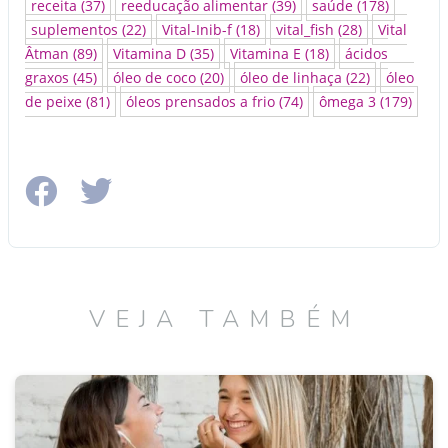
receita
(37)
reeducação alimentar
(39)
saúde
(178)
suplementos
(22)
Vital-Inib-f
(18)
vital_fish
(28)
Vital
Âtman
(89)
Vitamina D
(35)
Vitamina E
(18)
ácidos
graxos
(45)
óleo de coco
(20)
óleo de linhaça
(22)
óleo
de peixe
(81)
óleos prensados a frio
(74)
ômega 3
(179)
VEJA TAMBÉM