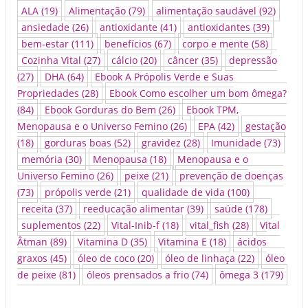
ALA
(19)
Alimentação
(79)
alimentação saudável
(92)
ansiedade
(26)
antioxidante
(41)
antioxidantes
(39)
bem-estar
(111)
benefícios
(67)
corpo e mente
(58)
Cozinha Vital
(27)
cálcio
(20)
câncer
(35)
depressão
(27)
DHA
(64)
Ebook A Própolis Verde e Suas
Propriedades
(28)
Ebook Como escolher um bom ômega?
(84)
Ebook Gorduras do Bem
(26)
Ebook TPM,
Menopausa e o Universo Femino
(26)
EPA
(42)
gestação
(18)
gorduras boas
(52)
gravidez
(28)
Imunidade
(73)
memória
(30)
Menopausa
(18)
Menopausa e o
Universo Femino
(26)
peixe
(21)
prevenção de doenças
(73)
própolis verde
(21)
qualidade de vida
(100)
receita
(37)
reeducação alimentar
(39)
saúde
(178)
suplementos
(22)
Vital-Inib-f
(18)
vital_fish
(28)
Vital
Âtman
(89)
Vitamina D
(35)
Vitamina E
(18)
ácidos
graxos
(45)
óleo de coco
(20)
óleo de linhaça
(22)
óleo
de peixe
(81)
óleos prensados a frio
(74)
ômega 3
(179)