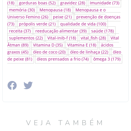
(18)
gorduras boas
(52)
gravidez
(28)
Imunidade
(73)
memória
(30)
Menopausa
(18)
Menopausa e o
Universo Femino
(26)
peixe
(21)
prevenção de doenças
(73)
própolis verde
(21)
qualidade de vida
(100)
receita
(37)
reeducação alimentar
(39)
saúde
(178)
suplementos
(22)
Vital-Inib-f
(18)
vital_fish
(28)
Vital
Âtman
(89)
Vitamina D
(35)
Vitamina E
(18)
ácidos
graxos
(45)
óleo de coco
(20)
óleo de linhaça
(22)
óleo
de peixe
(81)
óleos prensados a frio
(74)
ômega 3
(179)
VEJA TAMBÉM