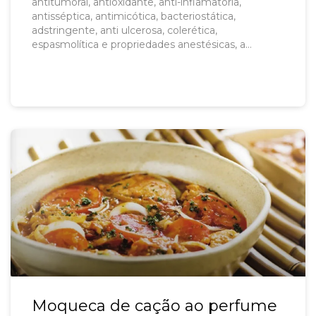
antitumoral, antioxidante, anti-inflamatória,
antisséptica, antimicótica, bacteriostática,
adstringente, anti ulcerosa, colerética,
espasmolítica e propriedades anestésicas, a
própolis verde foi denominada “o ouro verde” da
medicina. Leia mais […]
Moqueca de cação ao perfume