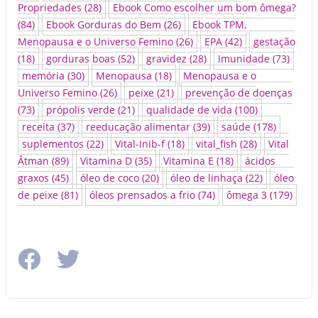
Propriedades
(28)
Ebook Como escolher um bom ômega?
(84)
Ebook Gorduras do Bem
(26)
Ebook TPM,
Menopausa e o Universo Femino
(26)
EPA
(42)
gestação
(18)
gorduras boas
(52)
gravidez
(28)
Imunidade
(73)
memória
(30)
Menopausa
(18)
Menopausa e o
Universo Femino
(26)
peixe
(21)
prevenção de doenças
(73)
própolis verde
(21)
qualidade de vida
(100)
receita
(37)
reeducação alimentar
(39)
saúde
(178)
suplementos
(22)
Vital-Inib-f
(18)
vital_fish
(28)
Vital
Âtman
(89)
Vitamina D
(35)
Vitamina E
(18)
ácidos
graxos
(45)
óleo de coco
(20)
óleo de linhaça
(22)
óleo
de peixe
(81)
óleos prensados a frio
(74)
ômega 3
(179)