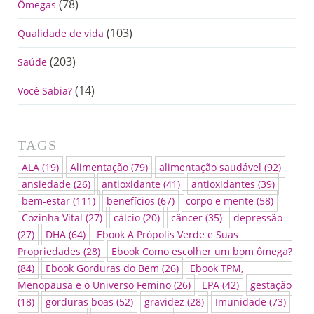
(78)
Ômegas
(103)
Qualidade de vida
(203)
Saúde
(14)
Você Sabia?
TAGS
ALA
(19)
Alimentação
(79)
alimentação saudável
(92)
ansiedade
(26)
antioxidante
(41)
antioxidantes
(39)
bem-estar
(111)
benefícios
(67)
corpo e mente
(58)
Cozinha Vital
(27)
cálcio
(20)
câncer
(35)
depressão
(27)
DHA
(64)
Ebook A Própolis Verde e Suas
Propriedades
(28)
Ebook Como escolher um bom ômega?
(84)
Ebook Gorduras do Bem
(26)
Ebook TPM,
Menopausa e o Universo Femino
(26)
EPA
(42)
gestação
(18)
gorduras boas
(52)
gravidez
(28)
Imunidade
(73)