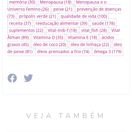
memória
(30)
Menopausa
(18)
Menopausa e o
Universo Femino
(26)
peixe
(21)
prevenção de doenças
(73)
própolis verde
(21)
qualidade de vida
(100)
receita
(37)
reeducação alimentar
(39)
saúde
(178)
suplementos
(22)
Vital-Inib-f
(18)
vital_fish
(28)
Vital
Âtman
(89)
Vitamina D
(35)
Vitamina E
(18)
ácidos
graxos
(45)
óleo de coco
(20)
óleo de linhaça
(22)
óleo
de peixe
(81)
óleos prensados a frio
(74)
ômega 3
(179)
VEJA TAMBÉM