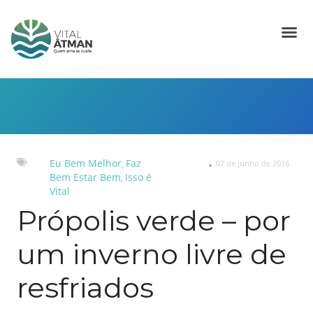
Eu Bem Melhor
Faz
07 de junho de 2016
,
Bem Estar Bem
Isso é
,
Vital
Própolis verde – por
um inverno livre de
resfriados