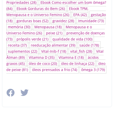
Propriedades
(28)
Ebook Como escolher um bom ômega?
(84)
Ebook Gorduras do Bem
(26)
Ebook TPM,
Menopausa e o Universo Femino
(26)
EPA
(42)
gestação
(18)
gorduras boas
(52)
gravidez
(28)
Imunidade
(73)
memória
(30)
Menopausa
(18)
Menopausa e o
Universo Femino
(26)
peixe
(21)
prevenção de doenças
(73)
própolis verde
(21)
qualidade de vida
(100)
receita
(37)
reeducação alimentar
(39)
saúde
(178)
suplementos
(22)
Vital-Inib-f
(18)
vital_fish
(28)
Vital
Âtman
(89)
Vitamina D
(35)
Vitamina E
(18)
ácidos
graxos
(45)
óleo de coco
(20)
óleo de linhaça
(22)
óleo
de peixe
(81)
óleos prensados a frio
(74)
ômega 3
(179)