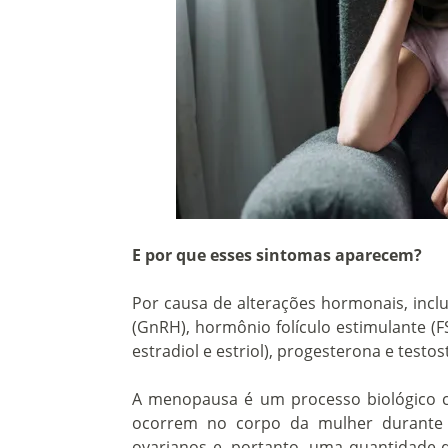
E por que esses sintomas aparecem?
Por causa de alterações hormonais, inc
(GnRH), hormônio folículo estimulante (FS
estradiol e estriol), progesterona e testo
A menopausa é um processo biológico c
ocorrem no corpo da mulher durante e
ovarianos e, portanto, uma quantidade d