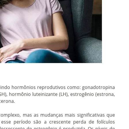
luindo hormônios reprodutivos como: gonadotropina
H), hormônio luteinizante (LH), estrogênio (estrona,
sterona.
omplexo, mas as mudanças mais significativas que
sse período são a crescente perda de folículos
ecrescente de estrogênio é produzida. Os níveis de