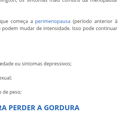
hington, os sintomas mais comuns da menopausa
 que começa a
perimenopausa
(período anterior à
 e podem mudar de intensidade. Isso pode continuar
siedade ou sintomas depressivos;
exual;
 de peso;
RA PERDER A GORDURA