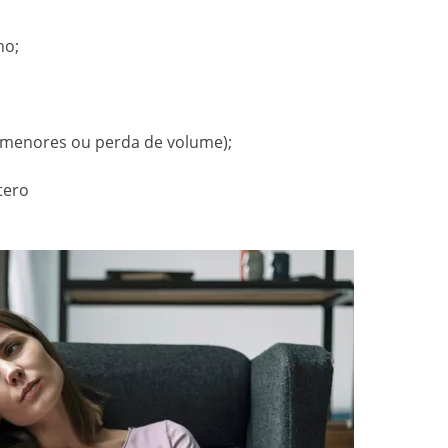
no;
 menores ou perda de volume);
tero